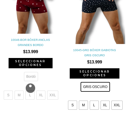
pueden
pue
elegir
eleg
en
en
la
la
10046-BOR BÓXER ANCLAS
página
pág
GRANDES BORDO
de
de
10045-GRO BÓXER GABIOTAS
$
13.999
GRIS OSCURO
producto
pro
SELECCIONAR
$
13.999
OPCIONES
SELECCIONAR
OPCIONES
Bordó
GRIS OSCURO
S
M
L
XL
XXL
S
M
L
XL
XXL