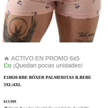
🔥 ACTIVO EN PROMO 6x5
C
o
m
p
r
á
¡Quedan pocas unidades!
E10020-RBE BÓXER PALMERITAS R.BEBE
3XL/4XL
$
13.999