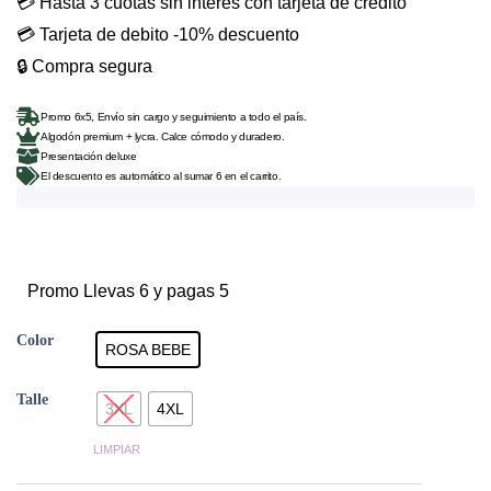
💳 Hasta 3 cuotas sin interés con tarjeta de crédito
💳 Tarjeta de debito -10% descuento
🔒 Compra segura
Promo 6x5, Envío sin cargo y seguimiento a todo el país.
Algodón premium + lycra. Calce cómodo y duradero.
Presentación deluxe
El descuento es automático al sumar 6 en el carrito.
E10020-
Promo Llevas 6 y pagas 5
RBE
Color
BÓXER
ROSA BEBE
PALMERITAS
Talle
R.BEBE
3XL
4XL
3XL/4XL
LIMPIAR
cantidad