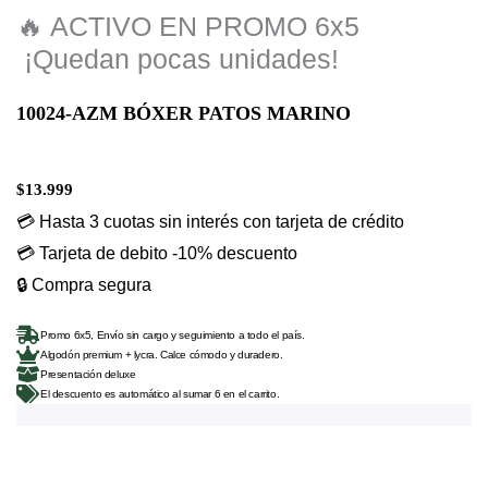
🔥 ACTIVO EN PROMO 6x5
C
o
m
¡Quedan pocas unidades!
10024-AZM BÓXER PATOS MARINO
$
13.999
💳 Hasta 3 cuotas sin interés con tarjeta de crédito
💳 Tarjeta de debito -10% descuento
🔒 Compra segura
Promo 6x5, Envío sin cargo y seguimiento a todo el país.
Algodón premium + lycra. Calce cómodo y duradero.
Presentación deluxe
El descuento es automático al sumar 6 en el carrito.