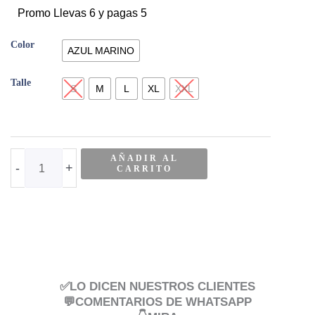
10024-
Promo Llevas 6 y pagas 5
AZM
Color
BÓXER
AZUL MARINO
PATOS
Talle
MARINO
S
M
L
XL
XXL
cantidad
AÑADIR AL
-
+
CARRITO
✅LO DICEN NUESTROS CLIENTES
💬COMENTARIOS DE WHATSAPP