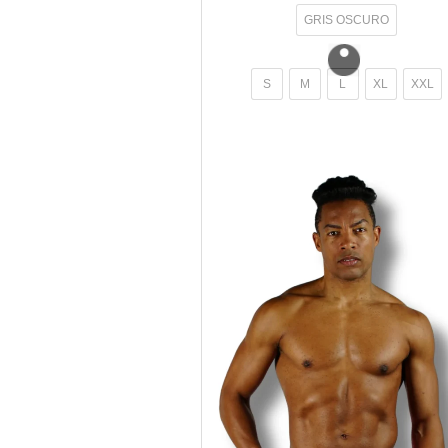
GRIS OSCURO
S
M
L
XL
XXL