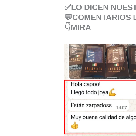
✅LO DICEN NUES
💬COMENTARIOS 
👇MIRA