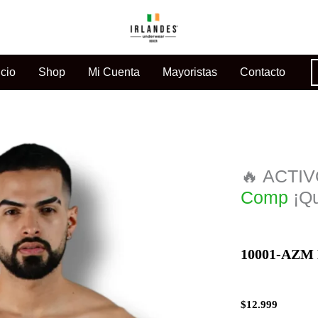
icio
Shop
Mi Cuenta
Mayoristas
Contacto
🔥 ACTI
C
o
m
p
r
á
s
10001-AZM
$
12.999