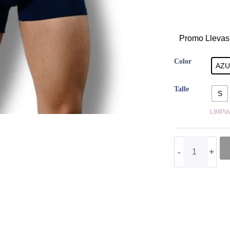
10001-
Promo Llevas
AZM
Color
BÓXER
AZU
LISO
Talle
MARINO
S
cantidad
LIMPI
-
+