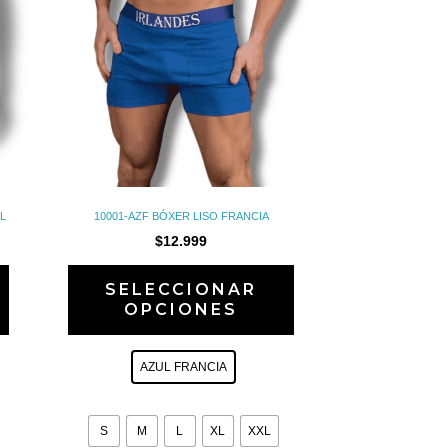
en
en
la
la
página
página
de
de
producto
producto
L
10001-AZF BÓXER LISO FRANCIA
$
12.999
SELECCIONAR
OPCIONES
AZUL FRANCIA
S
M
L
XL
XXL