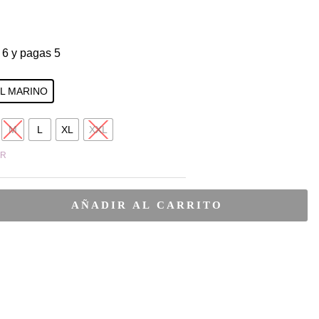
 6 y pagas 5
L MARINO
M
L
XL
XXL
AR
AÑADIR AL CARRITO