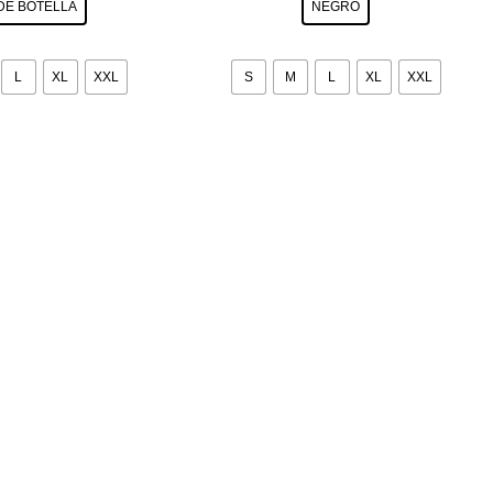
DE BOTELLA
NEGRO
L
XL
XXL
S
M
L
XL
XXL