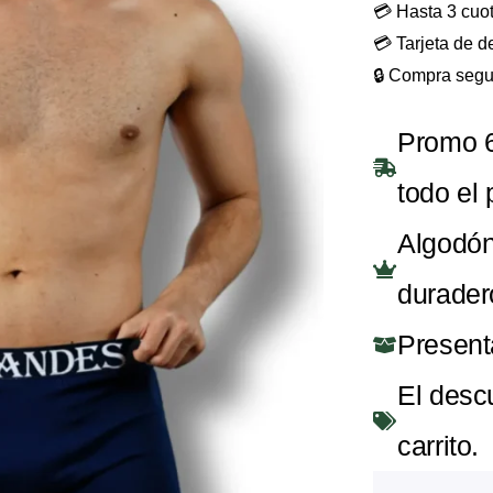
💳 Hasta 3 cuot
💳 Tarjeta de 
🔒 Compra segu
Promo 6
todo el 
Algodón
durader
Present
El desc
carrito.