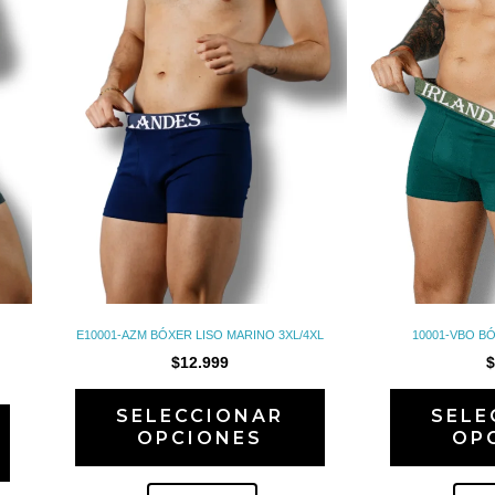
se
se
pueden
pueden
elegir
elegir
en
en
la
la
página
página
de
de
producto
producto
E10001-AZM BÓXER LISO MARINO 3XL/4XL
10001-VBO BÓ
$
12.999
SELECCIONAR
SELE
OPCIONES
OP